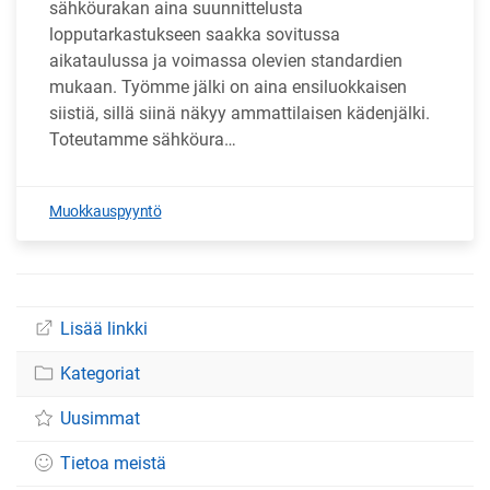
sähköurakan aina suunnittelusta
lopputarkastukseen saakka sovitussa
aikataulussa ja voimassa olevien standardien
mukaan. Työmme jälki on aina ensiluokkaisen
siistiä, sillä siinä näkyy ammattilaisen kädenjälki.
Toteutamme sähköura…
Muokkauspyyntö
Lisää linkki
Kategoriat
Uusimmat
Tietoa meistä